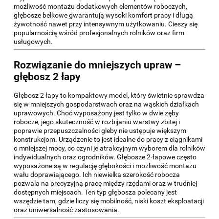
możliwość montażu dodatkowych elementów roboczych,
głębosze belkowe gwarantują wysoki komfort pracy i długą
żywotność nawet przy intensywnym użytkowaniu. Cieszy się
popularnością wśród profesjonalnych rolników oraz firm
usługowych.
Rozwiązanie do mniejszych upraw –
głębosz 2 łapy
Głębosz 2 łapy to kompaktowy model, który świetnie sprawdza
się w mniejszych gospodarstwach oraz na wąskich działkach
uprawowych. Choć wyposażony jest tylko w dwie zęby
robocze, jego skuteczność w rozbijaniu warstwy zbitej i
poprawie przepuszczalności gleby nie ustępuje większym
konstrukcjom. Urządzenie to jest idealne do pracy z ciągnikami
o mniejszej mocy, co czyni je atrakcyjnym wyborem dla rolników
indywidualnych oraz ogrodników. Głębosze 2-łapowe często
wyposażone są w regulację głębokości i możliwość montażu
wału doprawiającego. Ich niewielka szerokość robocza
pozwala na precyzyjną pracę między rzędami oraz w trudniej
dostępnych miejscach. Ten typ głębosza polecany jest
wszędzie tam, gdzie liczy się mobilność, niski koszt eksploatacji
oraz uniwersalność zastosowania.