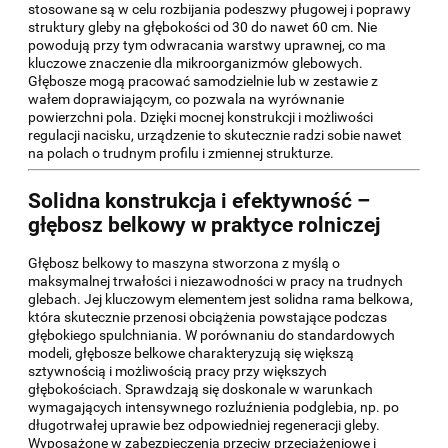
stosowane są w celu rozbijania podeszwy pługowej i poprawy
struktury gleby na głębokości od 30 do nawet 60 cm. Nie
powodują przy tym odwracania warstwy uprawnej, co ma
kluczowe znaczenie dla mikroorganizmów glebowych.
Głębosze mogą pracować samodzielnie lub w zestawie z
wałem doprawiającym, co pozwala na wyrównanie
powierzchni pola. Dzięki mocnej konstrukcji i możliwości
regulacji nacisku, urządzenie to skutecznie radzi sobie nawet
na polach o trudnym profilu i zmiennej strukturze.
Solidna konstrukcja i efektywność –
głębosz belkowy w praktyce rolniczej
Głębosz belkowy to maszyna stworzona z myślą o
maksymalnej trwałości i niezawodności w pracy na trudnych
glebach. Jej kluczowym elementem jest solidna rama belkowa,
która skutecznie przenosi obciążenia powstające podczas
głębokiego spulchniania. W porównaniu do standardowych
modeli, głębosze belkowe charakteryzują się większą
sztywnością i możliwością pracy przy większych
głębokościach. Sprawdzają się doskonale w warunkach
wymagających intensywnego rozluźnienia podglebia, np. po
długotrwałej uprawie bez odpowiedniej regeneracji gleby.
Wyposażone w zabezpieczenia przeciw przeciążeniowe i