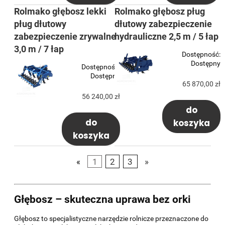
Rolmako głębosz lekki
Rolmako głębosz pług
pług dłutowy
dłutowy zabezpieczenie
zabezpieczenie zrywalne
hydrauliczne 2,5 m / 5 łap
3,0 m / 7 łap
Dostępność:
Dostępny
Dostępność:
Dostępny
65 870,00 zł
56 240,00 zł
do
do
koszyka
koszyka
«
1
2
3
»
Głębosz – skuteczna uprawa bez orki
Głębosz to specjalistyczne narzędzie rolnicze przeznaczone do