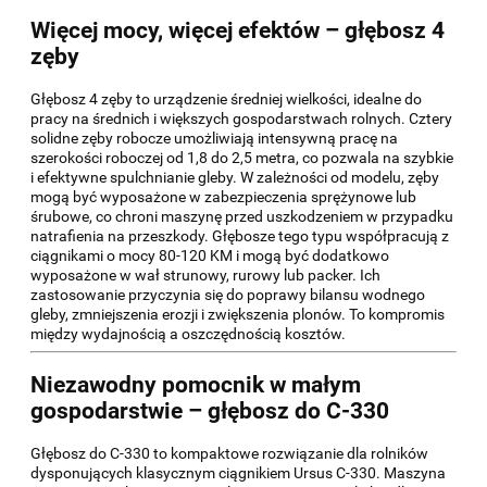
Więcej mocy, więcej efektów – głębosz 4
zęby
Głębosz 4 zęby to urządzenie średniej wielkości, idealne do
pracy na średnich i większych gospodarstwach rolnych. Cztery
solidne zęby robocze umożliwiają intensywną pracę na
szerokości roboczej od 1,8 do 2,5 metra, co pozwala na szybkie
i efektywne spulchnianie gleby. W zależności od modelu, zęby
mogą być wyposażone w zabezpieczenia sprężynowe lub
śrubowe, co chroni maszynę przed uszkodzeniem w przypadku
natrafienia na przeszkody. Głębosze tego typu współpracują z
ciągnikami o mocy 80-120 KM i mogą być dodatkowo
wyposażone w wał strunowy, rurowy lub packer. Ich
zastosowanie przyczynia się do poprawy bilansu wodnego
gleby, zmniejszenia erozji i zwiększenia plonów. To kompromis
między wydajnością a oszczędnością kosztów.
Niezawodny pomocnik w małym
gospodarstwie – głębosz do C-330
Głębosz do C-330 to kompaktowe rozwiązanie dla rolników
dysponujących klasycznym ciągnikiem Ursus C-330. Maszyna