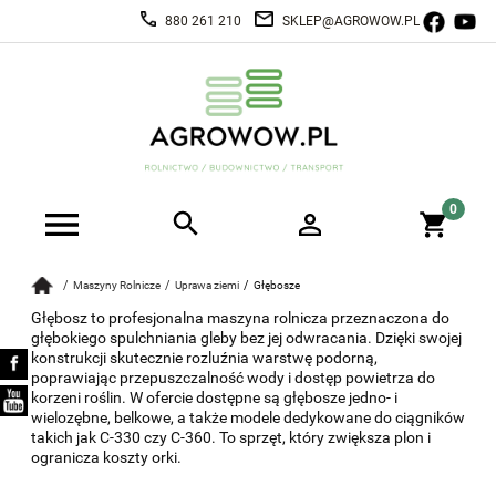
880 261 210
SKLEP@AGROWOW.PL
Maszyny Rolnicze
Uprawa ziemi
Głębosze
Głębosz to profesjonalna maszyna rolnicza przeznaczona do
głębokiego spulchniania gleby bez jej odwracania. Dzięki swojej
konstrukcji skutecznie rozluźnia warstwę podorną,
poprawiając przepuszczalność wody i dostęp powietrza do
korzeni roślin. W ofercie dostępne są głębosze jedno- i
wielozębne, belkowe, a także modele dedykowane do ciągników
takich jak C-330 czy C-360. To sprzęt, który zwiększa plon i
ogranicza koszty orki.