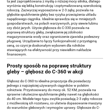
ta jest zaprojektowana z myślą o niższej mocy silnika, dlatego
wyróżnia się lekką konstrukcją i zoptymalizowaną szerokością
roboczą. Zazwyczaj wyposażona w 2-3 zęby, pozwala na
głębokie spulchnienie gleby bez ryzyka przeciążenia układu
napędowego ciągnika. Idealnie sprawdza się w mniejszych
gospodarstwach, na polach warzywnych, przy siewie łubinu
czy zbóż jarych. Użycie głębosza do C-330 pozwala na
poprawę struktury gleby, zwiększenie jej zdolności
magazynowania wody oraz ograniczenie zjawiska podeszwy
pługowej. Urządzenie to łączy funkcjonalność z przystępną
ceną, co czyni je doskonałym wyborem dla rolników
stawiających na efektywność przy niewielkim nakładzie
finansowym.
Prosty sposób na poprawę struktury
gleby – głębosz do C-360 w akcji
Głębosz do C-360 to idealna propozycja dla posiadaczy
jednego z najczęściej używanych ciągników w polskim
rolnictwie. Przystosowany do mocy ok. 52 KM, pozwala na
sprawne i skuteczne spulchnianie gleby nawet na głębokości
do 40 cm. Modele tego typu zwykle posiadają 2-3 zęby robocze
z możliwością ich rozstawu, co ułatwia dopasowanie maszyny
do warunków glebowych i wymogów uprawy. Głębosze do C-