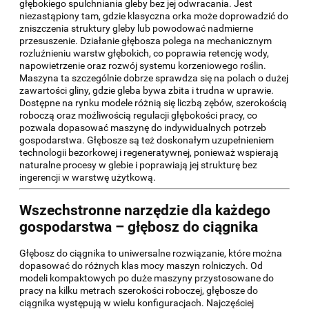
głębokiego spulchniania gleby bez jej odwracania. Jest
niezastąpiony tam, gdzie klasyczna orka może doprowadzić do
zniszczenia struktury gleby lub powodować nadmierne
przesuszenie. Działanie głębosza polega na mechanicznym
rozluźnieniu warstw głębokich, co poprawia retencję wody,
napowietrzenie oraz rozwój systemu korzeniowego roślin.
Maszyna ta szczególnie dobrze sprawdza się na polach o dużej
zawartości gliny, gdzie gleba bywa zbita i trudna w uprawie.
Dostępne na rynku modele różnią się liczbą zębów, szerokością
roboczą oraz możliwością regulacji głębokości pracy, co
pozwala dopasować maszynę do indywidualnych potrzeb
gospodarstwa. Głębosze są też doskonałym uzupełnieniem
technologii bezorkowej i regeneratywnej, ponieważ wspierają
naturalne procesy w glebie i poprawiają jej strukturę bez
ingerencji w warstwę użytkową.
Wszechstronne narzędzie dla każdego
gospodarstwa – głębosz do ciągnika
Głębosz do ciągnika to uniwersalne rozwiązanie, które można
dopasować do różnych klas mocy maszyn rolniczych. Od
modeli kompaktowych po duże maszyny przystosowane do
pracy na kilku metrach szerokości roboczej, głębosze do
ciągnika występują w wielu konfiguracjach. Najczęściej