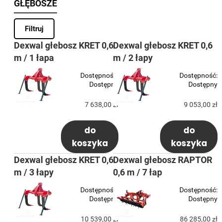
GŁĘBOSZE
Filtruj
Dexwal głebosz KRET 0,6
Dexwal głebosz KRET 0,6
m / 1 łapa
m / 2 łapy
Dostępność:
Dostępność:
Dostępny
Dostępny
7 638,00 zł
9 053,00 zł
do
do
koszyka
koszyka
Dexwal głebosz KRET 0,6
Dexwal głebosz RAPTOR
m / 3 łapy
0,6 m / 7 łap
Dostępność:
Dostępność:
Dostępny
Dostępny
10 539,00 zł
86 285,00 zł