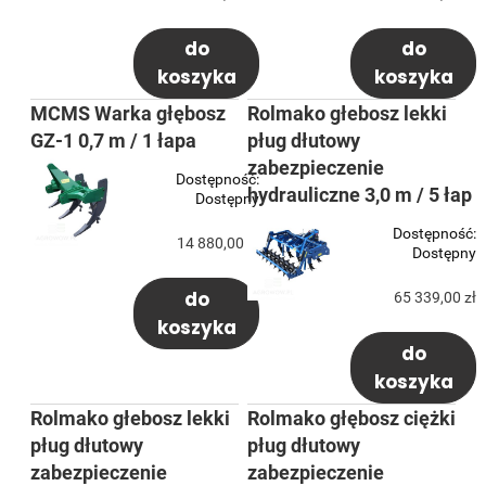
do
do
koszyka
koszyka
MCMS Warka głębosz
Rolmako głebosz lekki
GZ-1 0,7 m / 1 łapa
pług dłutowy
zabezpieczenie
Dostępność:
hydrauliczne 3,0 m / 5 łap
Dostępny
Dostępność:
14 880,00 zł
Dostępny
do
65 339,00 zł
koszyka
do
koszyka
Rolmako głebosz lekki
Rolmako głębosz ciężki
pług dłutowy
pług dłutowy
zabezpieczenie
zabezpieczenie