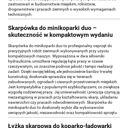
zastosowań w budownictwie miejskim, rolnictwie,
drogownictwie i pracach ziemnych o wysokich wymaganiach
technicznych.
Skarpówka do minikoparki duo –
skuteczność w kompaktowym wydaniu
Skarpówka do minikoparki duo to profesjonalny osprzęt do
precyzyjnych robót ziemnych wykonywanych przy użyciu
kompaktowych maszyn. Wyposażona w dwa siłowniki
hydrauliczne, umożliwia regulację kąta pracy w czasie
rzeczywistym, co znacznie podnosi jakość i tempo realizacji
zadań. Dzięki swojej lekkiej, ale jednocześnie bardzo trwałej
konstrukcji, doskonale sprawdza się w terenach
zabudowanych, ogrodach i ciasnych przestrzeniach miejskich.
Jest kompatybilna z popularnymi szybkozłączami, co zwiększa
wygodę codziennej pracy. Jej uniwersalność i precyzja czynią ją
niezastąpioną w pracach przy kształtowaniu skarp, układaniu
nawierzchni czy pracach odwodnieniowych. Skarpówka do
minikoparki duo to doskonały wybór dla wykonawców
ceniących jakość, niezawodność oraz kompaktowość sprzętu.
Łyżka skarpowa do koparko-ładowarki