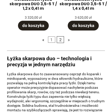
skarpowa DUO 3,5-5 T /
skarpowa DUO 3,5-5 T /
1,2 x 0,41 m
1,4 x 0,41 m
3 320,00 zł
3 620,00 zł
do koszyka
do koszyka
«
1
2
»
Łyżka skarpowa duo – technologia i
precyzja w jednym narzędziu
Łyżka skarpowa duo to zaawansowany osprzęt do koparek i
minikoparek, wyposażony w dwa siłowniki hydrauliczne, które
pozwalają na pełną kontrolę kąta pracy łyżki. Dzięki temu
operator może precyzyjnie dopasować nachylenie podczas
profilowania skarp, rowów, czy też podczas niwelacji terenu.
Konstrukcja łyżki typu duo zapewnia nie tylko większą
wydajność, ale i ergonomię, szczególnie w miejscach o trudnym
dostępie. Solidna budowa, stal trudnościeralna i możliwość
montażu na szybkozłączach sprawiają, że jest to rozwiązanie