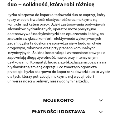
duo – solidność, która robi różnicę
Łyżka skarpowa do koparko-ładowarki duo to osprzęt, który
łączy w sobie trwałość, elastyczność oraz maksymalną
kontrolę nad kątem pracy. Dzięki zastosowaniu podwójnych
siłowników hydraulicznych, operator może precyzyjnie
dostosowywać nachylenie łyżki bez opuszczania kabiny, co
znacznie zwiększa komfort i efektywność wykonywanych
zadań. Łyżka ta doskonale sprawdza się w budownictwie
drogowym, rolnictwie oraz przy pracach komunalnych i
inżynieryjnych. Solidna konstrukcja i wzmocnione krawędzie
zapewniają długą żywotność, nawet przy intensywnym
użytkowaniu. Kompatybilność z szybkozłączami pozwala na
błyskawiczną zmianę osprzętu, co znacząco ogranicza
przestoje. Łyżka skarpowa do koparko-ładowarki duo to wybór
dla tych, którzy potrzebują maksymalnej wydajności i
uniwersalności w jednym, niezawodnym narzędziu.
MOJE KONTO
PŁATNOŚCI I DOSTAWA