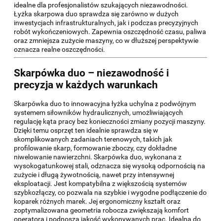
idealne dla profesjonalistów szukających niezawodności.
Łyżka skarpowa duo sprawdza się zarówno w dużych
inwestycjach infrastrukturalnych, jak i podczas precyzyjnych
robót wykończeniowych. Zapewnia oszczędność czasu, paliwa
oraz zmniejsza zużycie maszyny, co w dłuższej perspektywie
oznacza realne oszczędności.
Skarpówka duo – niezawodność i
precyzja w każdych warunkach
Skarpówka duo to innowacyjna łyżka uchylna z podwójnym
systemem siłowników hydraulicznych, umożliwiających
regulację kąta pracy bez konieczności zmiany pozycji maszyny.
Dzięki temu osprzęt ten idealnie sprawdza się w
skomplikowanych zadaniach terenowych, takich jak
profilowanie skarp, formowanie zboczy, czy dokładne
niwelowanie nawierzchni. Skarpówka duo, wykonana z
wysokogatunkowej stali, odznacza się wysoką odpornością na
zużycie i długą żywotnością, nawet przy intensywnej
eksploatacji. Jest kompatybilna z większością systemów
szybkozłączy, co pozwala na szybkie i wygodne podłączenie do
koparek różnych marek. Jej ergonomiczny kształt oraz
zoptymalizowana geometria robocza zwiększają komfort
operatora i podnoszą jakość wykonywanych prac. Idealna do