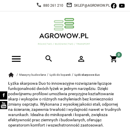
880 261 210
SKLEP@AGROWOW.PL
Maszyny budowlane
Łyżki do koparek
Łyżki skarpowe duo
Łyżka skarpowa Duo to innowacyjne rozwiązanie łączące
funkcjonalność dwóch łyżek w jednym narzędziu. Dzięki
podwójnemu profilowi umożliwia precyzyjne kształtowanie
skarp i wykopów o różnych nachyleniach bez konieczności
zmiany osprzętu. Wykonana z wysokiej jakości stali, odpornej
na ścieranie, zapewnia trwałość i wydajność nawet w trudnych
warunkach. Idealna do minikoparek i koparek, zwiększa
efektywność prac ziemnych i budowlanych, oferując
operatorom komfort i wszechstronność zastosowań.