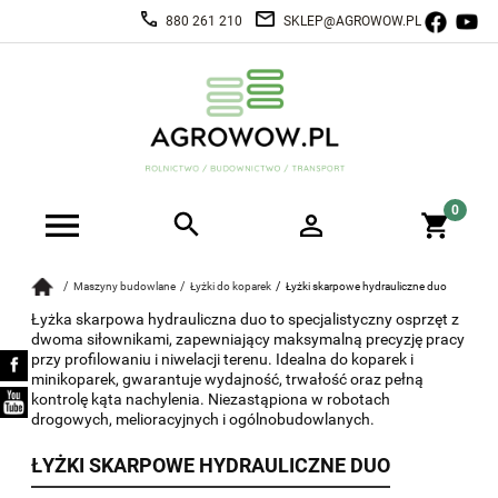
880 261 210
SKLEP@AGROWOW.PL
Maszyny budowlane
Łyżki do koparek
Łyżki skarpowe hydrauliczne duo
Łyżka skarpowa hydrauliczna duo to specjalistyczny osprzęt z
dwoma siłownikami, zapewniający maksymalną precyzję pracy
przy profilowaniu i niwelacji terenu. Idealna do koparek i
minikoparek, gwarantuje wydajność, trwałość oraz pełną
kontrolę kąta nachylenia. Niezastąpiona w robotach
drogowych, melioracyjnych i ogólnobudowlanych.
ŁYŻKI SKARPOWE HYDRAULICZNE DUO