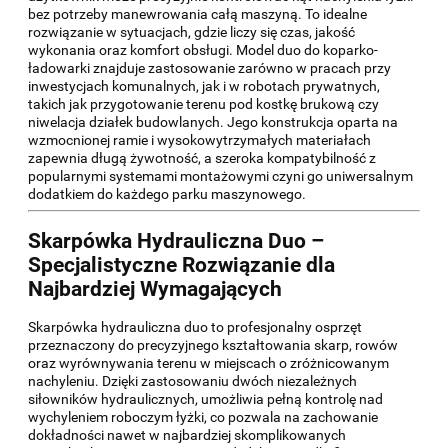
bez potrzeby manewrowania całą maszyną. To idealne
rozwiązanie w sytuacjach, gdzie liczy się czas, jakość
wykonania oraz komfort obsługi. Model duo do koparko-
ładowarki znajduje zastosowanie zarówno w pracach przy
inwestycjach komunalnych, jak i w robotach prywatnych,
takich jak przygotowanie terenu pod kostkę brukową czy
niwelacja działek budowlanych. Jego konstrukcja oparta na
wzmocnionej ramie i wysokowytrzymałych materiałach
zapewnia długą żywotność, a szeroka kompatybilność z
popularnymi systemami montażowymi czyni go uniwersalnym
dodatkiem do każdego parku maszynowego.
Skarpówka Hydrauliczna Duo –
Specjalistyczne Rozwiązanie dla
Najbardziej Wymagających
Skarpówka hydrauliczna duo to profesjonalny osprzęt
przeznaczony do precyzyjnego kształtowania skarp, rowów
oraz wyrównywania terenu w miejscach o zróżnicowanym
nachyleniu. Dzięki zastosowaniu dwóch niezależnych
siłowników hydraulicznych, umożliwia pełną kontrolę nad
wychyleniem roboczym łyżki, co pozwala na zachowanie
dokładności nawet w najbardziej skomplikowanych