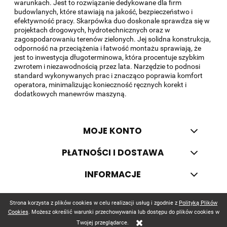
warunkach. Jest to rozwiązanie dedykowane dla firm
budowlanych, które stawiają na jakość, bezpieczeństwo i
efektywność pracy. Skarpówka duo doskonale sprawdza się w
projektach drogowych, hydrotechnicznych oraz w
zagospodarowaniu terenów zielonych. Jej solidna konstrukcja,
odporność na przeciążenia i łatwość montażu sprawiają, że
jest to inwestycja długoterminowa, która procentuje szybkim
zwrotem i niezawodnością przez lata. Narzędzie to podnosi
standard wykonywanych prac i znacząco poprawia komfort
operatora, minimalizując konieczność ręcznych korekt i
dodatkowych manewrów maszyną.
MOJE KONTO
PŁATNOŚCI I DOSTAWA
INFORMACJE
O NAS
Strona korzysta z plików cookies w celu realizacji usług i zgodnie z
Polityką Plików
Cookies
. Możesz określić warunki przechowywania lub dostępu do plików cookies w
Twojej przeglądarce.
©
szablony sklepu
Shopcademy dla
Shoper