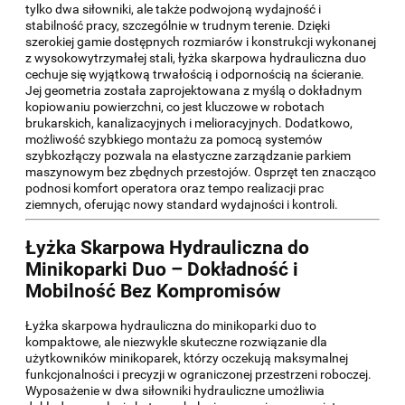
tylko dwa siłowniki, ale także podwojoną wydajność i
stabilność pracy, szczególnie w trudnym terenie. Dzięki
szerokiej gamie dostępnych rozmiarów i konstrukcji wykonanej
z wysokowytrzymałej stali, łyżka skarpowa hydrauliczna duo
cechuje się wyjątkową trwałością i odpornością na ścieranie.
Jej geometria została zaprojektowana z myślą o dokładnym
kopiowaniu powierzchni, co jest kluczowe w robotach
brukarskich, kanalizacyjnych i melioracyjnych. Dodatkowo,
możliwość szybkiego montażu za pomocą systemów
szybkozłączy pozwala na elastyczne zarządzanie parkiem
maszynowym bez zbędnych przestojów. Osprzęt ten znacząco
podnosi komfort operatora oraz tempo realizacji prac
ziemnych, oferując nowy standard wydajności i kontroli.
Łyżka Skarpowa Hydrauliczna do
Minikoparki Duo – Dokładność i
Mobilność Bez Kompromisów
Łyżka skarpowa hydrauliczna do minikoparki duo to
kompaktowe, ale niezwykle skuteczne rozwiązanie dla
użytkowników minikoparek, którzy oczekują maksymalnej
funkcjonalności i precyzji w ograniczonej przestrzeni roboczej.
Wyposażenie w dwa siłowniki hydrauliczne umożliwia