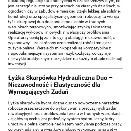
dokładną regulację kąta nachylenia w czasie rzeczywistym, co
jest szczególnie istotne przy pracach na ciasnych działkach, w
ogrodach, czy w zabudowie miejskiej. Dzięki lekkiej, ale solidnej
konstrukcji oraz specjalistycznej geometrii roboczej, ta wersja
łyżki skarpowej duo doskonale radzi sobie w trudnych
warunkach terenowych, umożliwiając szybką i skuteczną
realizację wykopów liniowych, niwelacji czy profilowania.
Operatorzy cenią ją za intuicyjną obsługę i niezawodność, a
wykonawcy – za skrócony czas realizacji robót i mniejsze
zużycie paliwa. Wersje do minikoparek są kompatybilne z
najpopularniejszymi systemami szybkozłączy, co czyni je
niezwykle praktycznym narzędziem na każdym etapie realizacji
inwestycji.
Łyżka Skarpówka Hydrauliczna Duo –
Niezawodność i Elastyczność dla
Wymagających Zadań
Łyżka skarpówka hydrauliczna duo to nowoczesne narzędzie
robocze przeznaczone do wykonywania precyzyjnych zadań
niwelacyjnych oraz profilowania terenu w trudnych warunkach.
Jej główną cechą jest podwójny system hydrauliczny, który
umożliwia pełną kontrolę nad kątem nachylenia podczas pracy,
co przekłada się na wyjątkową jakość wykończenia nawet w