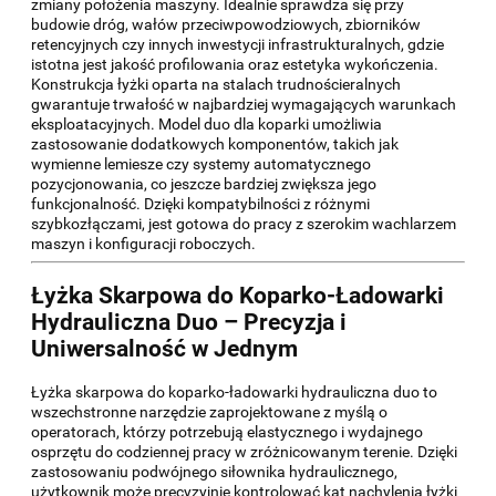
zmiany położenia maszyny. Idealnie sprawdza się przy
budowie dróg, wałów przeciwpowodziowych, zbiorników
retencyjnych czy innych inwestycji infrastrukturalnych, gdzie
istotna jest jakość profilowania oraz estetyka wykończenia.
Konstrukcja łyżki oparta na stalach trudnościeralnych
gwarantuje trwałość w najbardziej wymagających warunkach
eksploatacyjnych. Model duo dla koparki umożliwia
zastosowanie dodatkowych komponentów, takich jak
wymienne lemiesze czy systemy automatycznego
pozycjonowania, co jeszcze bardziej zwiększa jego
funkcjonalność. Dzięki kompatybilności z różnymi
szybkozłączami, jest gotowa do pracy z szerokim wachlarzem
maszyn i konfiguracji roboczych.
Łyżka Skarpowa do Koparko-Ładowarki
Hydrauliczna Duo – Precyzja i
Uniwersalność w Jednym
Łyżka skarpowa do koparko-ładowarki hydrauliczna duo to
wszechstronne narzędzie zaprojektowane z myślą o
operatorach, którzy potrzebują elastycznego i wydajnego
osprzętu do codziennej pracy w zróżnicowanym terenie. Dzięki
zastosowaniu podwójnego siłownika hydraulicznego,
użytkownik może precyzyjnie kontrolować kąt nachylenia łyżki