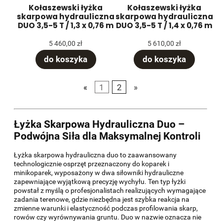
Kołaszewski łyżka
Kołaszewski łyżka
skarpowa hydrauliczna
skarpowa hydrauliczna
DUO 3,5-5 T / 1,3 x 0,76 m
DUO 3,5-5 T / 1,4 x 0,76 m
5 460,00 zł
5 610,00 zł
do koszyka
do koszyka
«
1
2
»
Łyżka Skarpowa Hydrauliczna Duo –
Podwójna Siła dla Maksymalnej Kontroli
Łyżka skarpowa hydrauliczna duo to zaawansowany
technologicznie osprzęt przeznaczony do koparek i
minikoparek, wyposażony w dwa siłowniki hydrauliczne
zapewniające wyjątkową precyzję wychyłu. Ten typ łyżki
powstał z myślą o profesjonalistach realizujących wymagające
zadania terenowe, gdzie niezbędna jest szybka reakcja na
zmienne warunki i elastyczność podczas profilowania skarp,
rowów czy wyrównywania gruntu. Duo w nazwie oznacza nie