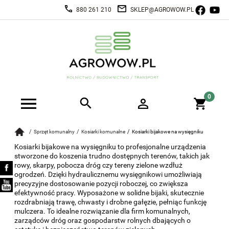
880 261 210
SKLEP@AGROWOW.PL
Sprzęt komunalny
Kosiarki komunalne
Kosiarki bijakowe na wysięgniku
Kosiarki bijakowe na wysięgniku to profesjonalne urządzenia
stworzone do koszenia trudno dostępnych terenów, takich jak
rowy, skarpy, pobocza dróg czy tereny zielone wzdłuż
ogrodzeń. Dzięki hydraulicznemu wysięgnikowi umożliwiają
precyzyjne dostosowanie pozycji roboczej, co zwiększa
efektywność pracy. Wyposażone w solidne bijaki, skutecznie
rozdrabniają trawę, chwasty i drobne gałęzie, pełniąc funkcję
mulczera. To idealne rozwiązanie dla firm komunalnych,
zarządców dróg oraz gospodarstw rolnych dbających o