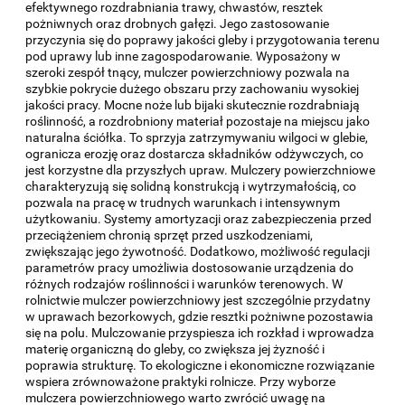
efektywnego rozdrabniania trawy, chwastów, resztek
pożniwnych oraz drobnych gałęzi. Jego zastosowanie
przyczynia się do poprawy jakości gleby i przygotowania terenu
pod uprawy lub inne zagospodarowanie. Wyposażony w
szeroki zespół tnący, mulczer powierzchniowy pozwala na
szybkie pokrycie dużego obszaru przy zachowaniu wysokiej
jakości pracy. Mocne noże lub bijaki skutecznie rozdrabniają
roślinność, a rozdrobniony materiał pozostaje na miejscu jako
naturalna ściółka. To sprzyja zatrzymywaniu wilgoci w glebie,
ogranicza erozję oraz dostarcza składników odżywczych, co
jest korzystne dla przyszłych upraw. Mulczery powierzchniowe
charakteryzują się solidną konstrukcją i wytrzymałością, co
pozwala na pracę w trudnych warunkach i intensywnym
użytkowaniu. Systemy amortyzacji oraz zabezpieczenia przed
przeciążeniem chronią sprzęt przed uszkodzeniami,
zwiększając jego żywotność. Dodatkowo, możliwość regulacji
parametrów pracy umożliwia dostosowanie urządzenia do
różnych rodzajów roślinności i warunków terenowych. W
rolnictwie mulczer powierzchniowy jest szczególnie przydatny
w uprawach bezorkowych, gdzie resztki pożniwne pozostawia
się na polu. Mulczowanie przyspiesza ich rozkład i wprowadza
materię organiczną do gleby, co zwiększa jej żyzność i
poprawia strukturę. To ekologiczne i ekonomiczne rozwiązanie
wspiera zrównoważone praktyki rolnicze. Przy wyborze
mulczera powierzchniowego warto zwrócić uwagę na