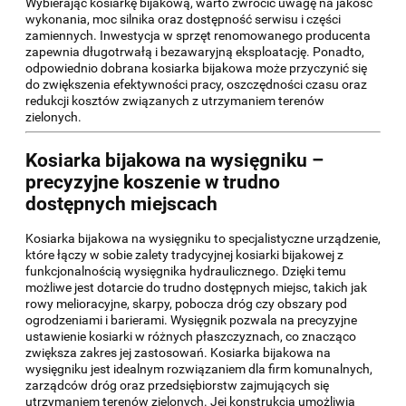
Wybierając kosiarkę bijakową, warto zwrócić uwagę na jakość
wykonania, moc silnika oraz dostępność serwisu i części
zamiennych. Inwestycja w sprzęt renomowanego producenta
zapewnia długotrwałą i bezawaryjną eksploatację. Ponadto,
odpowiednio dobrana kosiarka bijakowa może przyczynić się
do zwiększenia efektywności pracy, oszczędności czasu oraz
redukcji kosztów związanych z utrzymaniem terenów
zielonych.
Kosiarka bijakowa na wysięgniku –
precyzyjne koszenie w trudno
dostępnych miejscach
Kosiarka bijakowa na wysięgniku to specjalistyczne urządzenie,
które łączy w sobie zalety tradycyjnej kosiarki bijakowej z
funkcjonalnością wysięgnika hydraulicznego. Dzięki temu
możliwe jest dotarcie do trudno dostępnych miejsc, takich jak
rowy melioracyjne, skarpy, pobocza dróg czy obszary pod
ogrodzeniami i barierami. Wysięgnik pozwala na precyzyjne
ustawienie kosiarki w różnych płaszczyznach, co znacząco
zwiększa zakres jej zastosowań. Kosiarka bijakowa na
wysięgniku jest idealnym rozwiązaniem dla firm komunalnych,
zarządców dróg oraz przedsiębiorstw zajmujących się
utrzymaniem terenów zielonych. Jej konstrukcja umożliwia