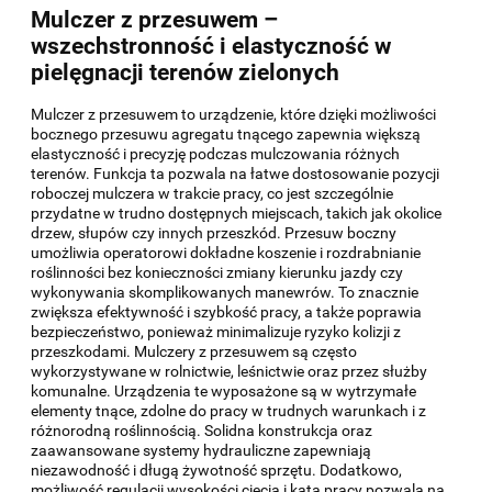
Mulczer z przesuwem –
wszechstronność i elastyczność w
pielęgnacji terenów zielonych
Mulczer z przesuwem to urządzenie, które dzięki możliwości
bocznego przesuwu agregatu tnącego zapewnia większą
elastyczność i precyzję podczas mulczowania różnych
terenów. Funkcja ta pozwala na łatwe dostosowanie pozycji
roboczej mulczera w trakcie pracy, co jest szczególnie
przydatne w trudno dostępnych miejscach, takich jak okolice
drzew, słupów czy innych przeszkód. Przesuw boczny
umożliwia operatorowi dokładne koszenie i rozdrabnianie
roślinności bez konieczności zmiany kierunku jazdy czy
wykonywania skomplikowanych manewrów. To znacznie
zwiększa efektywność i szybkość pracy, a także poprawia
bezpieczeństwo, ponieważ minimalizuje ryzyko kolizji z
przeszkodami. Mulczery z przesuwem są często
wykorzystywane w rolnictwie, leśnictwie oraz przez służby
komunalne. Urządzenia te wyposażone są w wytrzymałe
elementy tnące, zdolne do pracy w trudnych warunkach i z
różnorodną roślinnością. Solidna konstrukcja oraz
zaawansowane systemy hydrauliczne zapewniają
niezawodność i długą żywotność sprzętu. Dodatkowo,
możliwość regulacji wysokości cięcia i kąta pracy pozwala na