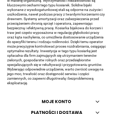
w materię organiczną. Wytrzymałość i niezawodność są
kluczowymi cechami tego typu kosiarek. Solidne bijaki
wykonane z wysokogatunkowej stali są odporne na zużycie i
uszkodzenia, nawet podczas pracy z twardymi korzeniami czy
drewnem. Systemy amortyzacji oraz zabezpieczenia przed
przeciążeniem chronią sprzęt i operatora, zapewniając
bezpieczną i efektywną pracę. Kosiarka bijakowa do korzeni i
traw jest często wyposażona w regulację głębokości pracy
oraz kąta nachylenia, co umożliwia dostosowanie urządzenia
do specyfiki terenu i rodzaju roślinności. Dzięki temu operator
może precyzyjnie kontrolować proces rozdrabniania, osiągając
optymalne rezultaty. Inwestycja w tego typu kosiarkę jest
opłacalna dla firm zajmujących się utrzymaniem terenów
zielonych, gospodarstw rolnych oraz przedsiębiorstw
specjalizujących się w rekultywacji i przygotowaniu gruntów.
Wybierając odpowiednie urządzenie, warto zwrócić uwagę na
jego moc, trwałość oraz dostępność serwisu i części
zamiennych, co zapewni długotrwałą i bezproblemową
eksploatację.
MOJE KONTO
PŁATNOŚCI I DOSTAWA