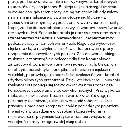
pracy, ponieważ operator nie musi wykonywać dodatkowych
manewrów czy przejazdów. Funkcja ta jest szczególnie cenna
w sytuacjach, gdy teren pracy jest ograniczony lub gdy zależy
nam na minimalizacji wpływu na otoczenie. Mulczery z
przesuwem bocznym są wyposażone w wytrzymałe elementy
tnące, zdolne do rozdrabniania trawy, chwastów, krzewów oraz
drobnych gałęzi. Solidna konstrukcja oraz systemy amortyzacji
i zabezpieczeń zapewniają niezawodność i bezpieczeństwo
podczas pracy w różnych warunkach. Regulacja wysokości
cięcia oraz kąta nachylenia umożliwia dostosowanie pracy
urządzenia do specyficznych potrzeb. Zastosowanie takiego
mulczera jest szczególnie polecane dla firm komunalnych,
zarządców dróg, parków i terenów rekreacyjnych. Umożliwia
on utrzymanie estetyki i porządku na terenach miejskich i
wiejskich, poprawiając jednocześnie bezpieczeństwo i komfort
użytkowników tych przestrzeni. Dzięki efektywnemu usuwaniu
roślinności zapobiega się rozwojowi chwastów i ogranicza
konieczność stosowania środków chemicznych. Przy wyborze
mulczera z przesuwem bocznym warto zwrócić uwagę na
parametry techniczne, takie jak szerokość robocza, zakres
przesuwu, moc oraz kompatybilność z posiadanym pojazdem.
Inwestycja w urządzenie o wysokiej jakości wykonania i
niezawodności przyniesie korzyści w postaci zwiększonej
wydajności pracy i długotrwałej eksploatacji.