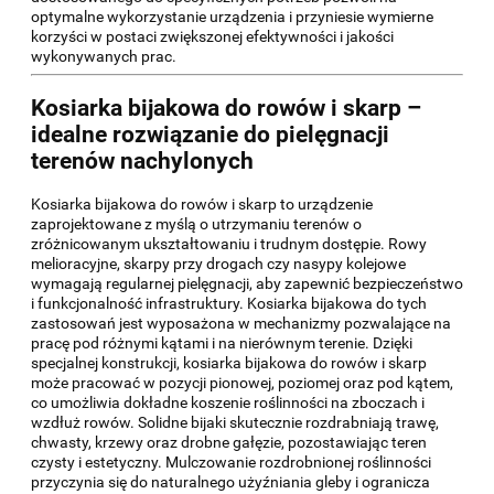
optymalne wykorzystanie urządzenia i przyniesie wymierne
korzyści w postaci zwiększonej efektywności i jakości
wykonywanych prac.
Kosiarka bijakowa do rowów i skarp –
idealne rozwiązanie do pielęgnacji
terenów nachylonych
Kosiarka bijakowa do rowów i skarp to urządzenie
zaprojektowane z myślą o utrzymaniu terenów o
zróżnicowanym ukształtowaniu i trudnym dostępie. Rowy
melioracyjne, skarpy przy drogach czy nasypy kolejowe
wymagają regularnej pielęgnacji, aby zapewnić bezpieczeństwo
i funkcjonalność infrastruktury. Kosiarka bijakowa do tych
zastosowań jest wyposażona w mechanizmy pozwalające na
pracę pod różnymi kątami i na nierównym terenie. Dzięki
specjalnej konstrukcji, kosiarka bijakowa do rowów i skarp
może pracować w pozycji pionowej, poziomej oraz pod kątem,
co umożliwia dokładne koszenie roślinności na zboczach i
wzdłuż rowów. Solidne bijaki skutecznie rozdrabniają trawę,
chwasty, krzewy oraz drobne gałęzie, pozostawiając teren
czysty i estetyczny. Mulczowanie rozdrobnionej roślinności
przyczynia się do naturalnego użyźniania gleby i ogranicza