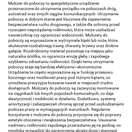
Mulczer do poboczy to specjalistyczne urządzenie
przeznaczone do utrzymania porządku na poboczach dróg,
autostrad oraz innych ciągów komunikacyjnych. Utrzymanie
poboczy w dobrym stanie jest kluczowe dla zapewnienia
bezpieczeństwa ruchu drogowego, a także dla ochrony przed
rozwojem niepożądanej roślinności, która może uszkadzać
nawierzchnię czy ograniczać widoczność. Mulczery do
poboczy są wyposażone w wytrzymałe bijaki lub noże, które
skutecznie rozdrabniają trawę, chwasty, krzewy oraz drobne
gałęzie. Rozdrobniony materiał pozostaje na miejscu jako
naturalna ściółka, co ogranicza erozję gleby i zapobiega
szybkiemu odrastaniu roślinności. Dzięki temu utrzymanie
poboczy staje się bardziej efektywne i ekonomiczne.
Urządzenia te często wyposażone są w funkcję przesuwu
bocznego oraz możliwość pracy pod różnymi kątami, co
umożliwia precyzyjne koszenie nawet w miejscach trudno
dostępnych. Mulczery do poboczy są zazwyczaj montowane
na ciągnikach lub innych pojazdach komunalnych, co daje
elastyczność i mobilność w działaniu. Dodatkowo, systemy
amortyzacji i zabezpieczeń chronią sprzęt przed uszkodzeniami
podczas pracy w wymagających warunkach. Regularne
korzystanie z mulczera do poboczy przyczynia się do poprawy
estetyki otoczenia i zwiększenia bezpieczeństwa. Usuwanie
nadmiaru roślinności zapobiega przerastaniu jej na jezdnię, co
mogłoby prowadzić do ograniczenia skrajni drogi i stanowić