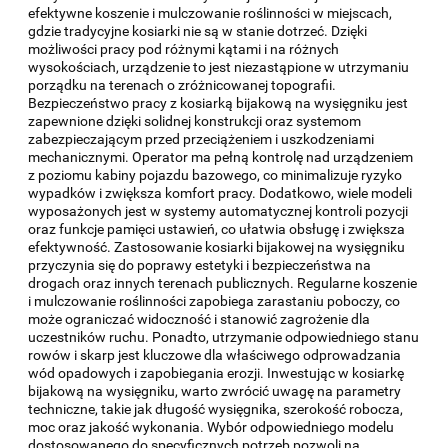
efektywne koszenie i mulczowanie roślinności w miejscach,
gdzie tradycyjne kosiarki nie są w stanie dotrzeć. Dzięki
możliwości pracy pod różnymi kątami i na różnych
wysokościach, urządzenie to jest niezastąpione w utrzymaniu
porządku na terenach o zróżnicowanej topografii.
Bezpieczeństwo pracy z kosiarką bijakową na wysięgniku jest
zapewnione dzięki solidnej konstrukcji oraz systemom
zabezpieczającym przed przeciążeniem i uszkodzeniami
mechanicznymi. Operator ma pełną kontrolę nad urządzeniem
z poziomu kabiny pojazdu bazowego, co minimalizuje ryzyko
wypadków i zwiększa komfort pracy. Dodatkowo, wiele modeli
wyposażonych jest w systemy automatycznej kontroli pozycji
oraz funkcje pamięci ustawień, co ułatwia obsługę i zwiększa
efektywność. Zastosowanie kosiarki bijakowej na wysięgniku
przyczynia się do poprawy estetyki i bezpieczeństwa na
drogach oraz innych terenach publicznych. Regularne koszenie
i mulczowanie roślinności zapobiega zarastaniu poboczy, co
może ograniczać widoczność i stanowić zagrożenie dla
uczestników ruchu. Ponadto, utrzymanie odpowiedniego stanu
rowów i skarp jest kluczowe dla właściwego odprowadzania
wód opadowych i zapobiegania erozji. Inwestując w kosiarkę
bijakową na wysięgniku, warto zwrócić uwagę na parametry
techniczne, takie jak długość wysięgnika, szerokość robocza,
moc oraz jakość wykonania. Wybór odpowiedniego modelu
dostosowanego do specyficznych potrzeb pozwoli na