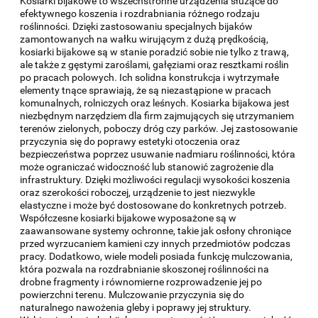
Kosiarki bijakowe to wszechstronne urządzenia służące do
efektywnego koszenia i rozdrabniania różnego rodzaju
roślinności. Dzięki zastosowaniu specjalnych bijaków
zamontowanych na wałku wirującym z dużą prędkością,
kosiarki bijakowe są w stanie poradzić sobie nie tylko z trawą,
ale także z gęstymi zaroślami, gałęziami oraz resztkami roślin
po pracach polowych. Ich solidna konstrukcja i wytrzymałe
elementy tnące sprawiają, że są niezastąpione w pracach
komunalnych, rolniczych oraz leśnych. Kosiarka bijakowa jest
niezbędnym narzędziem dla firm zajmujących się utrzymaniem
terenów zielonych, poboczy dróg czy parków. Jej zastosowanie
przyczynia się do poprawy estetyki otoczenia oraz
bezpieczeństwa poprzez usuwanie nadmiaru roślinności, która
może ograniczać widoczność lub stanowić zagrożenie dla
infrastruktury. Dzięki możliwości regulacji wysokości koszenia
oraz szerokości roboczej, urządzenie to jest niezwykle
elastyczne i może być dostosowane do konkretnych potrzeb.
Współczesne kosiarki bijakowe wyposażone są w
zaawansowane systemy ochronne, takie jak osłony chroniące
przed wyrzucaniem kamieni czy innych przedmiotów podczas
pracy. Dodatkowo, wiele modeli posiada funkcję mulczowania,
która pozwala na rozdrabnianie skoszonej roślinności na
drobne fragmenty i równomierne rozprowadzenie jej po
powierzchni terenu. Mulczowanie przyczynia się do
naturalnego nawożenia gleby i poprawy jej struktury.