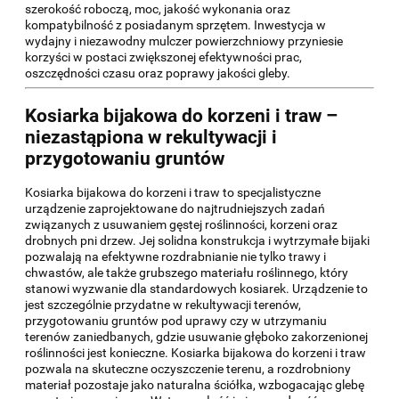
szerokość roboczą, moc, jakość wykonania oraz
kompatybilność z posiadanym sprzętem. Inwestycja w
wydajny i niezawodny mulczer powierzchniowy przyniesie
korzyści w postaci zwiększonej efektywności prac,
oszczędności czasu oraz poprawy jakości gleby.
Kosiarka bijakowa do korzeni i traw –
niezastąpiona w rekultywacji i
przygotowaniu gruntów
Kosiarka bijakowa do korzeni i traw to specjalistyczne
urządzenie zaprojektowane do najtrudniejszych zadań
związanych z usuwaniem gęstej roślinności, korzeni oraz
drobnych pni drzew. Jej solidna konstrukcja i wytrzymałe bijaki
pozwalają na efektywne rozdrabnianie nie tylko trawy i
chwastów, ale także grubszego materiału roślinnego, który
stanowi wyzwanie dla standardowych kosiarek. Urządzenie to
jest szczególnie przydatne w rekultywacji terenów,
przygotowaniu gruntów pod uprawy czy w utrzymaniu
terenów zaniedbanych, gdzie usuwanie głęboko zakorzenionej
roślinności jest konieczne. Kosiarka bijakowa do korzeni i traw
pozwala na skuteczne oczyszczenie terenu, a rozdrobniony
materiał pozostaje jako naturalna ściółka, wzbogacając glebę