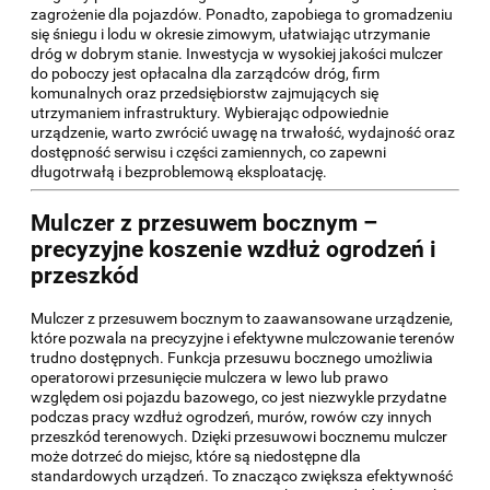
zagrożenie dla pojazdów. Ponadto, zapobiega to gromadzeniu
się śniegu i lodu w okresie zimowym, ułatwiając utrzymanie
dróg w dobrym stanie. Inwestycja w wysokiej jakości mulczer
do poboczy jest opłacalna dla zarządców dróg, firm
komunalnych oraz przedsiębiorstw zajmujących się
utrzymaniem infrastruktury. Wybierając odpowiednie
urządzenie, warto zwrócić uwagę na trwałość, wydajność oraz
dostępność serwisu i części zamiennych, co zapewni
długotrwałą i bezproblemową eksploatację.
Mulczer z przesuwem bocznym –
precyzyjne koszenie wzdłuż ogrodzeń i
przeszkód
Mulczer z przesuwem bocznym to zaawansowane urządzenie,
które pozwala na precyzyjne i efektywne mulczowanie terenów
trudno dostępnych. Funkcja przesuwu bocznego umożliwia
operatorowi przesunięcie mulczera w lewo lub prawo
względem osi pojazdu bazowego, co jest niezwykle przydatne
podczas pracy wzdłuż ogrodzeń, murów, rowów czy innych
przeszkód terenowych. Dzięki przesuwowi bocznemu mulczer
może dotrzeć do miejsc, które są niedostępne dla
standardowych urządzeń. To znacząco zwiększa efektywność