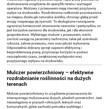
dostosowanie urządzenia do specyfiki terenu i wymagań
operatora. Mulczery z przesuwem mają również pozytywny
wpływ na środowisko. Rozdrobniona roślinność pozostawiona
na miejscu działa jak naturalna ściółka, chroniąc glebę przed
erozją i wspierając jej żyzność. To ekologiczne rozwiązanie
ogranicza konieczność stosowania nawozów i pestycydów, co
jest korzystne zarówno dla środowiska, jak i dla ekonomii
gospodarstwa. Wybierając mulczer z przesuwem, warto
zwrócić uwagę na parametry techniczne, takie jak szerokość
robocza, zakres przesuwu, moc oraz jakość wykonania.
Odpowiednio dobrany sprzęt zapewni efektywną i
bezproblemową pracę, przynosząc korzyści w postaci
oszczędności czasu, zwiększonej wydajności oraz
pozytywnego wpływu na środowisko.
Mulczer powierzchniowy – efektywne
rozdrabnianie roślinności na dużych
terenach
Mulczer powierzchniowy to urządzenie przeznaczone do
intensywnego mulczowania dużych, płaskich powierzchni. Jest
niezastąpiony w pracach rolniczych, leśnych oraz
komunalnych, gdzie zachodzi potrzeba szybkiego i