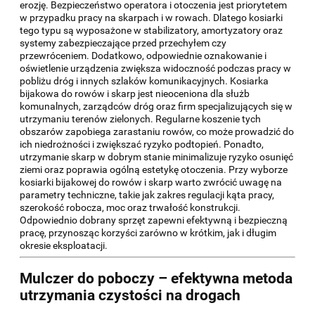
erozję. Bezpieczeństwo operatora i otoczenia jest priorytetem
w przypadku pracy na skarpach i w rowach. Dlatego kosiarki
tego typu są wyposażone w stabilizatory, amortyzatory oraz
systemy zabezpieczające przed przechyłem czy
przewróceniem. Dodatkowo, odpowiednie oznakowanie i
oświetlenie urządzenia zwiększa widoczność podczas pracy w
pobliżu dróg i innych szlaków komunikacyjnych. Kosiarka
bijakowa do rowów i skarp jest nieoceniona dla służb
komunalnych, zarządców dróg oraz firm specjalizujących się w
utrzymaniu terenów zielonych. Regularne koszenie tych
obszarów zapobiega zarastaniu rowów, co może prowadzić do
ich niedrożności i zwiększać ryzyko podtopień. Ponadto,
utrzymanie skarp w dobrym stanie minimalizuje ryzyko osunięć
ziemi oraz poprawia ogólną estetykę otoczenia. Przy wyborze
kosiarki bijakowej do rowów i skarp warto zwrócić uwagę na
parametry techniczne, takie jak zakres regulacji kąta pracy,
szerokość robocza, moc oraz trwałość konstrukcji.
Odpowiednio dobrany sprzęt zapewni efektywną i bezpieczną
pracę, przynosząc korzyści zarówno w krótkim, jak i długim
okresie eksploatacji.
Mulczer do poboczy – efektywna metoda
utrzymania czystości na drogach