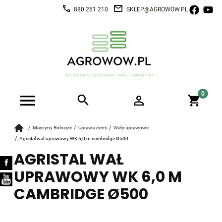
880 261 210
SKLEP@AGROWOW.PL
Maszyny Rolnicze
Uprawa ziemi
Wały uprawowe
Agristal wał uprawowy WK 6,0 m cambridge Ø500
AGRISTAL WAŁ
UPRAWOWY WK 6,0 M
CAMBRIDGE Ø500