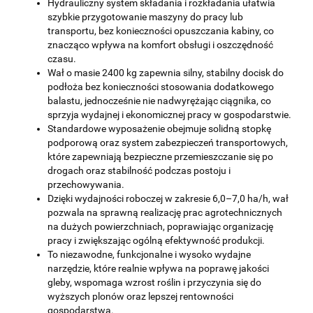
Hydrauliczny system składania i rozkładania ułatwia
szybkie przygotowanie maszyny do pracy lub
transportu, bez konieczności opuszczania kabiny, co
znacząco wpływa na komfort obsługi i oszczędność
czasu.
Wał o masie 2400 kg zapewnia silny, stabilny docisk do
podłoża bez konieczności stosowania dodatkowego
balastu, jednocześnie nie nadwyrężając ciągnika, co
sprzyja wydajnej i ekonomicznej pracy w gospodarstwie.
Standardowe wyposażenie obejmuje solidną stopkę
podporową oraz system zabezpieczeń transportowych,
które zapewniają bezpieczne przemieszczanie się po
drogach oraz stabilność podczas postoju i
przechowywania.
Dzięki wydajności roboczej w zakresie 6,0–7,0 ha/h, wał
pozwala na sprawną realizację prac agrotechnicznych
na dużych powierzchniach, poprawiając organizację
pracy i zwiększając ogólną efektywność produkcji.
To niezawodne, funkcjonalne i wysoko wydajne
narzędzie, które realnie wpływa na poprawę jakości
gleby, wspomaga wzrost roślin i przyczynia się do
wyższych plonów oraz lepszej rentowności
gospodarstwa.