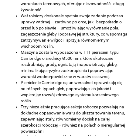
warunkach terenowych, oferując niezawodność i długą
żywotność.
Wał rolniczy doskonale spełnia swoje zadanie podczas
uprawy wtórnej – zarówno po orce, jak i bezpośrednio
przed lub po siewie – umożliwiając wyrównanie pola,
zagęszczenie gleby i poprawę jej struktury, co wspomaga
zatrzymywanie wilgoci i sprzyja równomiernym
wschodom roślin.
Maszyna została wyposażona w 111 pierścieni typu
Cambridge o średnicy Ø500 mm, które skutecznie
rozdrabniają grudy, ugniatają i napowietrzają glebę,
minimalizując ryzyko zaskorupienia i poprawiając
warunki wodno-powietrzne w warstwie siewnej.
Pierścienie Cambridge są uniwersalne i sprawdzają się
na różnych typach gleb, poprawiając ich jakość i
wspierając rozwój zdrowego systemu korzeniowego
roślin.
Trzy niezależnie pracujące sekcje robocze pozwalają na
dokładne dopasowanie wału do ukształtowania terenu,
zapewniając stały, równomierny docisk na całej
szerokości roboczej – również na polach o nieregularnej
powierzchni.