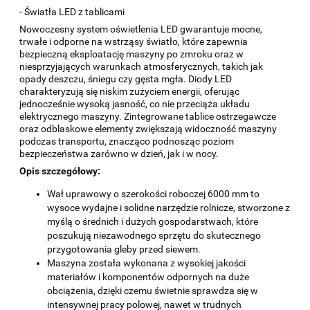
- Światła LED z tablicami
Nowoczesny system oświetlenia LED gwarantuje mocne,
trwałe i odporne na wstrząsy światło, które zapewnia
bezpieczną eksploatację maszyny po zmroku oraz w
niesprzyjających warunkach atmosferycznych, takich jak
opady deszczu, śniegu czy gęsta mgła. Diody LED
charakteryzują się niskim zużyciem energii, oferując
jednocześnie wysoką jasność, co nie przeciąża układu
elektrycznego maszyny. Zintegrowane tablice ostrzegawcze
oraz odblaskowe elementy zwiększają widoczność maszyny
podczas transportu, znacząco podnosząc poziom
bezpieczeństwa zarówno w dzień, jak i w nocy.
Opis szczegółowy:
Wał uprawowy o szerokości roboczej 6000 mm to
wysoce wydajne i solidne narzędzie rolnicze, stworzone z
myślą o średnich i dużych gospodarstwach, które
poszukują niezawodnego sprzętu do skutecznego
przygotowania gleby przed siewem.
Maszyna została wykonana z wysokiej jakości
materiałów i komponentów odpornych na duże
obciążenia, dzięki czemu świetnie sprawdza się w
intensywnej pracy polowej, nawet w trudnych