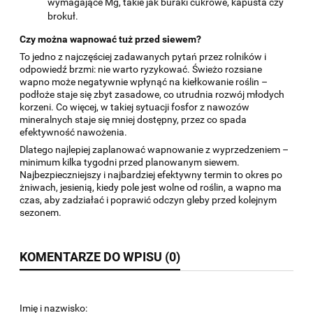
wymagające Mg, takie jak buraki cukrowe, kapusta czy
brokuł.
Czy można wapnować tuż przed siewem?
To jedno z najczęściej zadawanych pytań przez rolników i
odpowiedź brzmi: nie warto ryzykować. Świeżo rozsiane
wapno może negatywnie wpłynąć na kiełkowanie roślin –
podłoże staje się zbyt zasadowe, co utrudnia rozwój młodych
korzeni. Co więcej, w takiej sytuacji fosfor z nawozów
mineralnych staje się mniej dostępny, przez co spada
efektywność nawożenia.
Dlatego najlepiej zaplanować wapnowanie z wyprzedzeniem –
minimum kilka tygodni przed planowanym siewem.
Najbezpieczniejszy i najbardziej efektywny termin to okres po
żniwach, jesienią, kiedy pole jest wolne od roślin, a wapno ma
czas, aby zadziałać i poprawić odczyn gleby przed kolejnym
sezonem.
KOMENTARZE DO WPISU (0)
Imię i nazwisko: