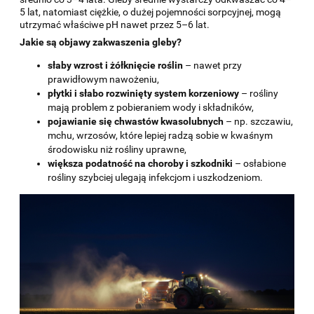
5 lat, natomiast ciężkie, o dużej pojemności sorpcyjnej, mogą
utrzymać właściwe pH nawet przez 5–6 lat.
Jakie są objawy zakwaszenia gleby?
słaby wzrost i żółknięcie roślin
– nawet przy
prawidłowym nawożeniu,
płytki i słabo rozwinięty system korzeniowy
– rośliny
mają problem z pobieraniem wody i składników,
pojawianie się chwastów kwasolubnych
– np. szczawiu,
mchu, wrzosów, które lepiej radzą sobie w kwaśnym
środowisku niż rośliny uprawne,
większa podatność na choroby i szkodniki
– osłabione
rośliny szybciej ulegają infekcjom i uszkodzeniom.