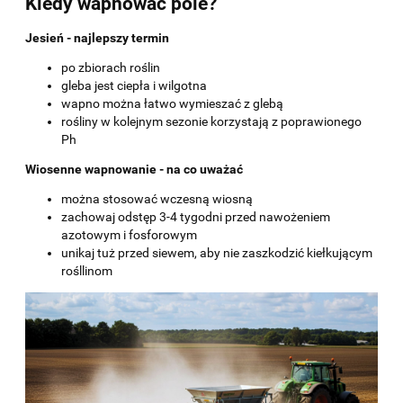
Kiedy wapnować pole?
Jesień - najlepszy termin
po zbiorach roślin
gleba jest ciepła i wilgotna
wapno można łatwo wymieszać z glebą
rośliny w kolejnym sezonie korzystają z poprawionego
Ph
Wiosenne wapnowanie - na co uważać
można stosować wczesną wiosną
zachowaj odstęp 3-4 tygodni przed nawożeniem
azotowym i fosforowym
unikaj tuż przed siewem, aby nie zaszkodzić kiełkującym
rośllinom