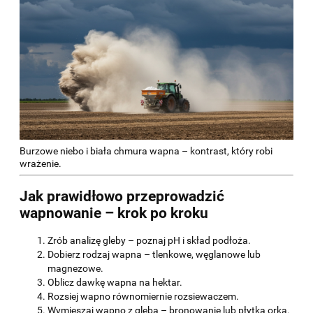
Burzowe niebo i biała chmura wapna – kontrast, który robi
wrażenie.
Jak prawidłowo przeprowadzić
wapnowanie – krok po kroku
Zrób analizę gleby – poznaj pH i skład podłoża.
Dobierz rodzaj wapna – tlenkowe, węglanowe lub
magnezowe.
Oblicz dawkę wapna na hektar.
Rozsiej wapno równomiernie rozsiewaczem.
Wymieszaj wapno z glebą – bronowanie lub płytka orka.