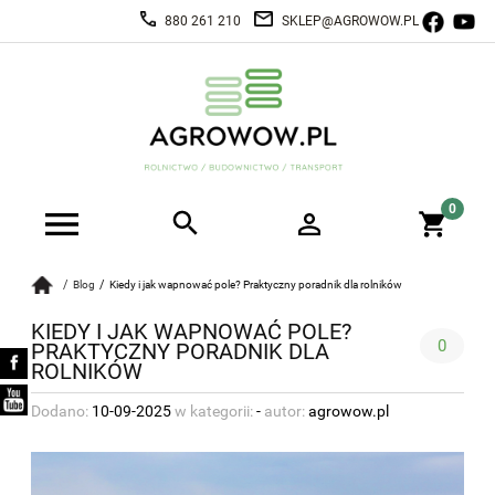
880 261 210
SKLEP@AGROWOW.PL
Blog
Kiedy i jak wapnować pole? Praktyczny poradnik dla rolników
KIEDY I JAK WAPNOWAĆ POLE?
0
PRAKTYCZNY PORADNIK DLA
ROLNIKÓW
Dodano:
10-09-2025
w kategorii:
-
autor:
agrowow.pl