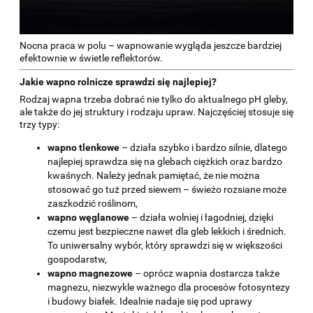
Nocna praca w polu – wapnowanie wygląda jeszcze bardziej
efektownie w świetle reflektorów.
Jakie wapno rolnicze sprawdzi się najlepiej?
Rodzaj wapna trzeba dobrać nie tylko do aktualnego pH gleby,
ale także do jej struktury i rodzaju upraw. Najczęściej stosuje się
trzy typy:
wapno tlenkowe
– działa szybko i bardzo silnie, dlatego
najlepiej sprawdza się na glebach ciężkich oraz bardzo
kwaśnych. Należy jednak pamiętać, że nie można
stosować go tuż przed siewem – świeżo rozsiane może
zaszkodzić roślinom,
wapno węglanowe
– działa wolniej i łagodniej, dzięki
czemu jest bezpieczne nawet dla gleb lekkich i średnich.
To uniwersalny wybór, który sprawdzi się w większości
gospodarstw,
wapno magnezowe
– oprócz wapnia dostarcza także
magnezu, niezwykle ważnego dla procesów fotosyntezy
i budowy białek. Idealnie nadaje się pod uprawy