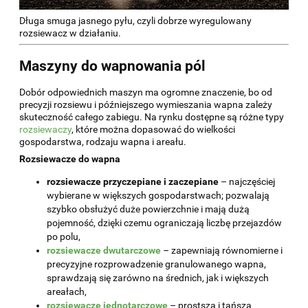
Długa smuga jasnego pyłu, czyli dobrze wyregulowany
rozsiewacz w działaniu.
Maszyny do wapnowania pól
Dobór odpowiednich maszyn ma ogromne znaczenie, bo od
precyzji rozsiewu i późniejszego wymieszania wapna zależy
skuteczność całego zabiegu. Na rynku dostępne są różne typy
rozsiewaczy
, które można dopasować do wielkości
gospodarstwa, rodzaju wapna i areału.
Rozsiewacze do wapna
rozsiewacze przyczepiane i zaczepiane
– najczęściej
wybierane w większych gospodarstwach; pozwalają
szybko obsłużyć duże powierzchnie i mają dużą
pojemność, dzięki czemu ograniczają liczbę przejazdów
po polu,
rozsiewacze dwutarczowe
– zapewniają równomierne i
precyzyjne rozprowadzenie granulowanego wapna,
sprawdzają się zarówno na średnich, jak i większych
areałach,
rozsiewacze jednotarczowe
– prostsza i tańsza