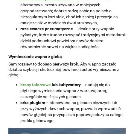
alternatywa, często używana w mniejszych
gospodarstwach; dobrze radzą sobie na polach o
nieregularnym kształcie, choć ich zasięg i precyzja są
mniejsze niż w modelach dwutarczowych,
rozsiewacze pneumatyczne
– idealne przy wapnie
pylastym, które trudno rozsypać tradycyjnymi metodami;
dzięki podmuchowi powietrza nawóz dociera
równomiernie nawet na większe odległości.
Wymieszanie wapna z glebą
Sam rozsiew to dopiero pierwszy krok. Aby wapno zaczęło
działać szybciej i skuteczniej, powinno zostać wymieszane z
glebą:
brony talerzowe
lub kultywatory
– nadają się do
płytkiego wymieszania wapna z warstwą orną,
szczególnie na lżejszych glebach,
orka pługiem
– stosowana na glebach cięższych lub
przy wyższych dawkach wapna; pozwala wprowadzić
nawóz głębiej, co przyspiesza poprawę odczynu całego
profilu glebowego.