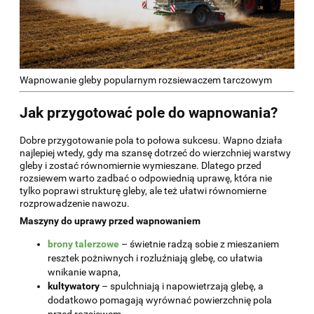
Wapnowanie gleby popularnym rozsiewaczem tarczowym
Jak przygotować pole do wapnowania?
Dobre przygotowanie pola to połowa sukcesu. Wapno działa
najlepiej wtedy, gdy ma szansę dotrzeć do wierzchniej warstwy
gleby i zostać równomiernie wymieszane. Dlatego przed
rozsiewem warto zadbać o odpowiednią uprawę, która nie
tylko poprawi strukturę gleby, ale też ułatwi równomierne
rozprowadzenie nawozu.
Maszyny do uprawy przed wapnowaniem
brony talerzowe
– świetnie radzą sobie z mieszaniem
resztek pożniwnych i rozluźniają glebę, co ułatwia
wnikanie wapna,
kultywatory
– spulchniają i napowietrzają glebę, a
dodatkowo pomagają wyrównać powierzchnię pola
przed rozsiewem,