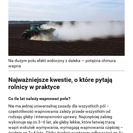
Na dużym polu efekt widoczny z daleka — potężna chmura
wapna
Najważniejsze kwestie, o które pytają
rolnicy w praktyce
Co ile lat należy wapnować pole?
Nie ma jednej uniwersalnej zasady dla wszystkich pól –
częstotliwość wapnowania zależy przede wszystkim od
rodzaju gleby i intensywności uprawy. Najczęściej zabieg
wykonuje się co 3–6 lat, ale gleby lekkie, które łatwiej tracą
wapń wskutek wymywania, wymagają wapnowania częściej –
średnio co 3–4 lata. Gleby średnie wystarczy odkwaszać co 4–